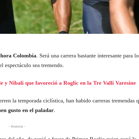
 hora Colombia
. Será una carrera bastante interesante para lo
 el espectáculo sea tremendo.
e y Nibali que favoreció a Roglic en la Tre Valli Varesine
erren la temporada ciclística, han habido carreras tremendas 
en gusto en el paladar
.
- Anuncio -