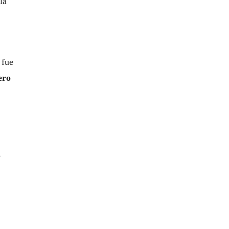
la
 fue
ero
s