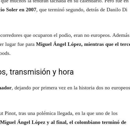
lo que muchos la tendrán tachada en su calendario. Pero fue en 
io Soler en 2007
, que terminó segundo, detrás de Danilo Di
s corredores que ocuparon el podio, eran no europeos. Además
er lugar fue para
Miguel Ángel López, mientras que el terc
oods.
s, transmisión y hora
nador
, dejando por primera vez en la historia dos no europeo
t Pinot, tras una polémica llegada, en la que uno de los
Miguel Ángel López y al final, el colombiano terminó de