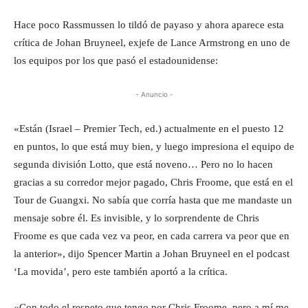
Hace poco Rassmussen lo tildó de payaso y ahora aparece esta
crítica de Johan Bruyneel, exjefe de Lance Armstrong en uno de
los equipos por los que pasó el estadounidense:
- Anuncio -
«Están (Israel – Premier Tech, ed.) actualmente en el puesto 12
en puntos, lo que está muy bien, y luego impresiona el equipo de
segunda división Lotto, que está noveno… Pero no lo hacen
gracias a su corredor mejor pagado, Chris Froome, que está en el
Tour de Guangxi. No sabía que corría hasta que me mandaste un
mensaje sobre él. Es invisible, y lo sorprendente de Chris
Froome es que cada vez va peor, en cada carrera va peor que en
la anterior», dijo Spencer Martin a Johan Bruyneel en el podcast
‘La movida’, pero este también aportó a la crítica.
«Con todo el respeto que tengo por Chris Froome, pero a mí me