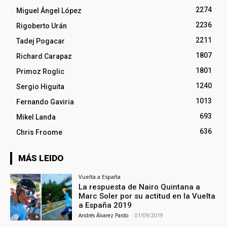
2274
Miguel Ángel López
2236
Rigoberto Urán
2211
Tadej Pogacar
1807
Richard Carapaz
1801
Primoz Roglic
1240
Sergio Higuita
1013
Fernando Gaviria
693
Mikel Landa
636
Chris Froome
MÁS LEIDO
Vuelta a España
La respuesta de Nairo Quintana a
Marc Soler por su actitud en la Vuelta
a España 2019
Andrés Álvarez Pardo
-
01/09/2019