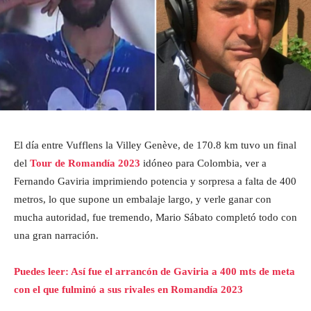
El día entre Vufflens la Villey Genève, de 170.8 km tuvo un final
del
Tour de Romandía 2023
idóneo para Colombia, ver a
Fernando Gaviria imprimiendo potencia y sorpresa a falta de 400
metros, lo que supone un embalaje largo, y verle ganar con
mucha autoridad, fue tremendo, Mario Sábato completó todo con
una gran narración.
Puedes leer: Así fue el arrancón de Gaviria a 400 mts de meta
con el que fulminó a sus rivales en Romandía 2023