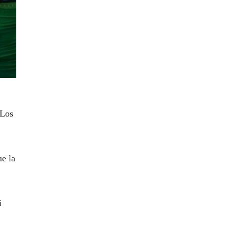
 Los
ue la
i