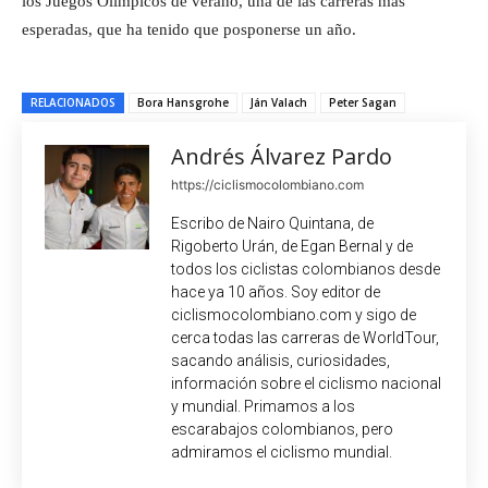
los Juegos Olímpicos de verano, una de las carreras más
esperadas, que ha tenido que posponerse un año.
RELACIONADOS
Bora Hansgrohe
Ján Valach
Peter Sagan
Andrés Álvarez Pardo
https://ciclismocolombiano.com
Escribo de Nairo Quintana, de
Rigoberto Urán, de Egan Bernal y de
todos los ciclistas colombianos desde
hace ya 10 años. Soy editor de
ciclismocolombiano.com y sigo de
cerca todas las carreras de WorldTour,
sacando análisis, curiosidades,
información sobre el ciclismo nacional
y mundial. Primamos a los
escarabajos colombianos, pero
admiramos el ciclismo mundial.