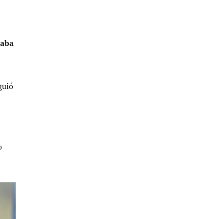
taba
guió
o