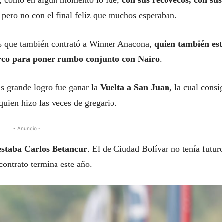
s, como en algún momento lo fue,
con sus recovecos, con sus
, pero no con el final feliz que muchos esperaban.
és que también contrató a Winner Anacona,
quien también es
arco para poner rumbo conjunto con Nairo
.
s grande logro fue ganar la
Vuelta a San Juan
, la cual consi
quien hizo las veces de gregario.
- Anuncio -
estaba Carlos Betancur
. El de Ciudad Bolívar no tenía futur
contrato termina este año.