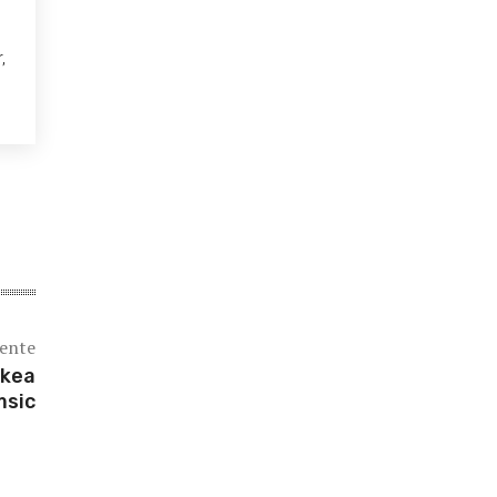
,
iente
rkea
sic