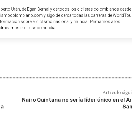
oberto Urán, de Egan Bernal y de todos los ciclistas colombianos desde
iclismocolombiano.com y sigo de cerca todas las carreras de WorldTour
nformación sobre el ciclismo nacional y mundial. Primamos a los
dmiramos el ciclismo mundial.
Artículo sigu
Nairo Quintana no sería líder único en el A
la
Sam