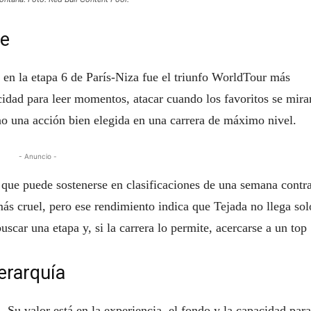
te
a en la etapa 6 de París-Niza fue el triunfo WorldTour más
cidad para leer momentos, atacar cuando los favoritos se mira
no una acción bien elegida en una carrera de máximo nivel.
- Anuncio -
que puede sostenerse en clasificaciones de una semana contr
más cruel, pero ese rendimiento indica que Tejada no llega sol
car una etapa y, si la carrera lo permite, acercarse a un top
jerarquía
. Su valor está en la experiencia, el fondo y la capacidad para