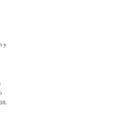
n y
a
o
 10.