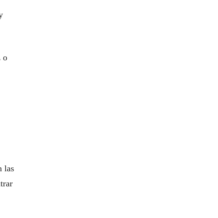
y
 o
 las
trar