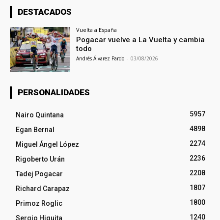
DESTACADOS
Vuelta a España
Pogacar vuelve a La Vuelta y cambia
todo
Andrés Álvarez Pardo
-
03/08/2026
PERSONALIDADES
5957
Nairo Quintana
4898
Egan Bernal
2274
Miguel Ángel López
2236
Rigoberto Urán
2208
Tadej Pogacar
1807
Richard Carapaz
1800
Primoz Roglic
1240
Sergio Higuita