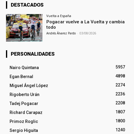
DESTACADOS
Vuelta a España
Pogacar vuelve a La Vuelta y cambia
todo
Andrés Álvarez Pardo
-
03/08/2026
PERSONALIDADES
5957
Nairo Quintana
4898
Egan Bernal
2274
Miguel Ángel López
2236
Rigoberto Urán
2208
Tadej Pogacar
1807
Richard Carapaz
1800
Primoz Roglic
1240
Sergio Higuita