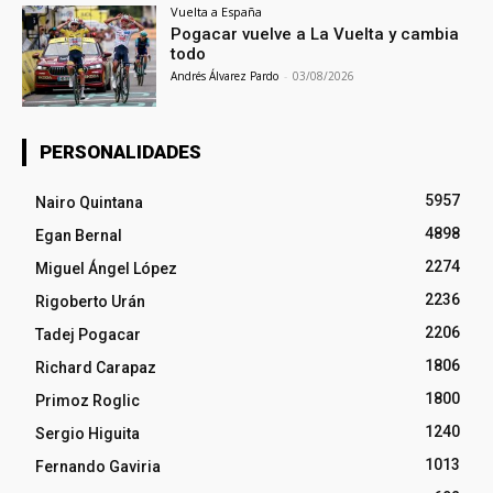
Vuelta a España
Pogacar vuelve a La Vuelta y cambia
todo
Andrés Álvarez Pardo
-
03/08/2026
PERSONALIDADES
5957
Nairo Quintana
4898
Egan Bernal
2274
Miguel Ángel López
2236
Rigoberto Urán
2206
Tadej Pogacar
1806
Richard Carapaz
1800
Primoz Roglic
1240
Sergio Higuita
1013
Fernando Gaviria