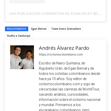
UNA PUBLICACIÓN COMPARTIDA DE EGAN ARLEY BERNAL GOMEZ (@EGANBERNAL)
RELACIONADOS
Egan Bernal
Team Ineos Grenadiers
Vuelta a Catalunya
Andrés Álvarez Pardo
https://ciclismocolombiano.com
Escribo de Nairo Quintana, de
Rigoberto Urán, de Egan Bernal y de
todos los ciclistas colombianos desde
hace ya 10 años. Soy editor de
ciclismocolombiano.com y sigo de
cerca todas las carreras de WorldTour,
sacando análisis, curiosidades,
información sobre el ciclismo nacional
y mundial. Primamos a los
escarabajos colombianos, pero