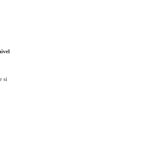
ivel
e si