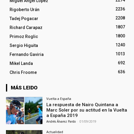
Miguel Ángel López
2236
Rigoberto Urán
2208
Tadej Pogacar
1807
Richard Carapaz
1800
Primoz Roglic
1240
Sergio Higuita
1013
Fernando Gaviria
692
Mikel Landa
636
Chris Froome
MÁS LEIDO
Vuelta a España
La respuesta de Nairo Quintana a
Marc Soler por su actitud en la Vuelta
a España 2019
Andrés Álvarez Pardo
-
01/09/2019
Actualidad