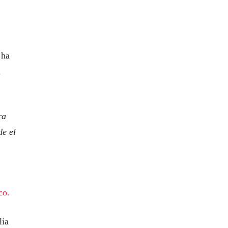
 ha
l
ra
de el
co.
lia