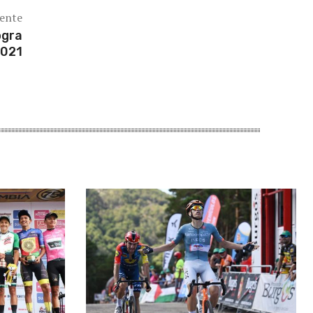
iente
ogra
2021