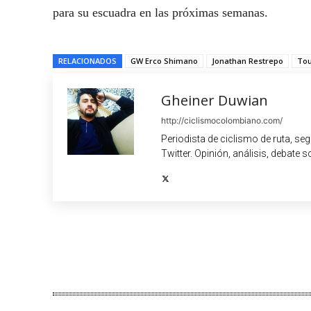
para su escuadra en las próximas semanas.
RELACIONADOS
GW Erco Shimano
Jonathan Restrepo
Tou
Gheiner Duwian
http://ciclismocolombiano.com/
Periodista de ciclismo de ruta, se
Twitter. Opinión, análisis, debate s
Cuota