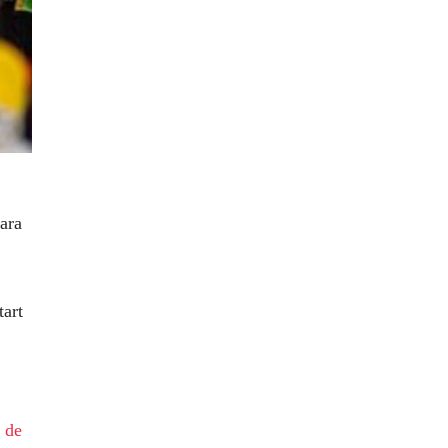
ara
tart
o de