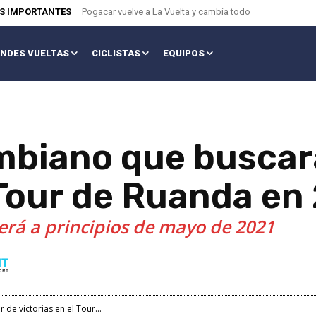
AS IMPORTANTES
Pogacar vuelve a La Vuelta y cambia todo
NDES VUELTAS
CICLISTAS
EQUIPOS
ombiano que buscar
 Tour de Ruanda en
erá a principios de mayo de 2021
de victorias en el Tour...