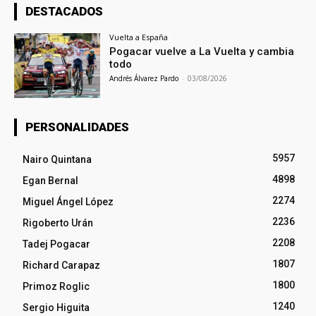
DESTACADOS
Vuelta a España
Pogacar vuelve a La Vuelta y cambia
todo
Andrés Álvarez Pardo
-
03/08/2026
PERSONALIDADES
5957
Nairo Quintana
4898
Egan Bernal
2274
Miguel Ángel López
2236
Rigoberto Urán
2208
Tadej Pogacar
1807
Richard Carapaz
1800
Primoz Roglic
1240
Sergio Higuita