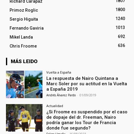
1807
Richard Carapaz
1800
Primoz Roglic
1240
Sergio Higuita
1013
Fernando Gaviria
692
Mikel Landa
636
Chris Froome
MÁS LEIDO
Vuelta a España
La respuesta de Nairo Quintana a
Marc Soler por su actitud en la Vuelta
a España 2019
Andrés Álvarez Pardo
-
01/09/2019
Actualidad
¿Si Froome es suspendido por el caso
de dopaje del dr. Freeman, Nairo
podría ganar los Tour de Francia
donde fue segundo?
Felipe Umaña
-
16/08/2023