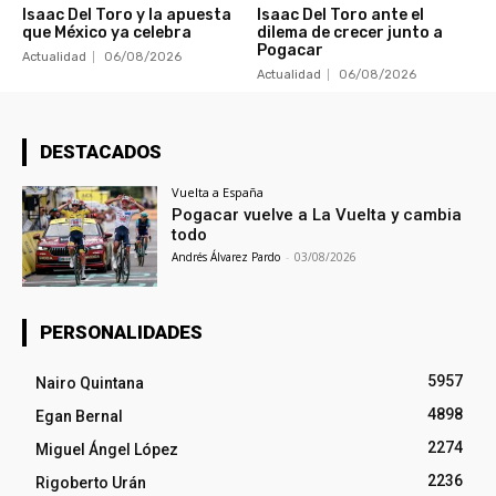
Isaac Del Toro y la apuesta
Isaac Del Toro ante el
que México ya celebra
dilema de crecer junto a
Pogacar
Actualidad
06/08/2026
Actualidad
06/08/2026
DESTACADOS
Vuelta a España
Pogacar vuelve a La Vuelta y cambia
todo
Andrés Álvarez Pardo
-
03/08/2026
PERSONALIDADES
5957
Nairo Quintana
4898
Egan Bernal
2274
Miguel Ángel López
2236
Rigoberto Urán