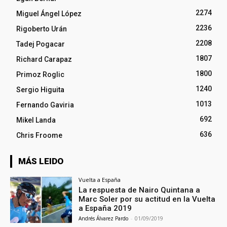
2274
Miguel Ángel López
2236
Rigoberto Urán
2208
Tadej Pogacar
1807
Richard Carapaz
1800
Primoz Roglic
1240
Sergio Higuita
1013
Fernando Gaviria
692
Mikel Landa
636
Chris Froome
MÁS LEIDO
Vuelta a España
La respuesta de Nairo Quintana a
Marc Soler por su actitud en la Vuelta
a España 2019
Andrés Álvarez Pardo
-
01/09/2019