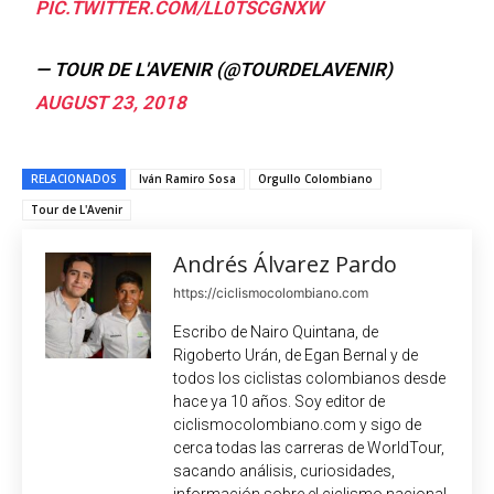
PIC.TWITTER.COM/LL0TSCGNXW
— TOUR DE L'AVENIR (@TOURDELAVENIR)
AUGUST 23, 2018
RELACIONADOS
Iván Ramiro Sosa
Orgullo Colombiano
Tour de L'Avenir
Andrés Álvarez Pardo
https://ciclismocolombiano.com
Escribo de Nairo Quintana, de
Rigoberto Urán, de Egan Bernal y de
todos los ciclistas colombianos desde
hace ya 10 años. Soy editor de
ciclismocolombiano.com y sigo de
cerca todas las carreras de WorldTour,
sacando análisis, curiosidades,
información sobre el ciclismo nacional