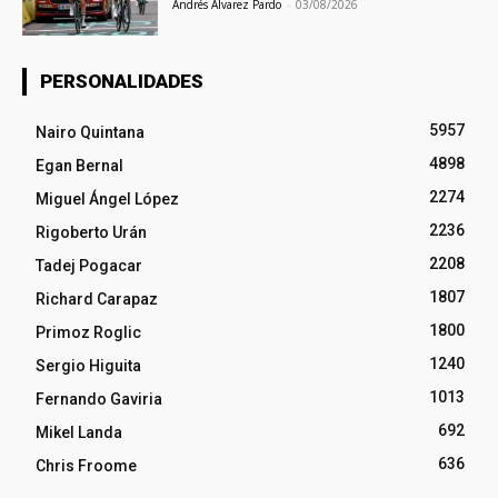
Andrés Álvarez Pardo
-
03/08/2026
PERSONALIDADES
5957
Nairo Quintana
4898
Egan Bernal
2274
Miguel Ángel López
2236
Rigoberto Urán
2208
Tadej Pogacar
1807
Richard Carapaz
1800
Primoz Roglic
1240
Sergio Higuita
1013
Fernando Gaviria
692
Mikel Landa
636
Chris Froome