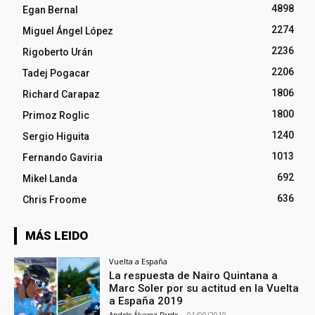
4898
Egan Bernal
2274
Miguel Ángel López
2236
Rigoberto Urán
2206
Tadej Pogacar
1806
Richard Carapaz
1800
Primoz Roglic
1240
Sergio Higuita
1013
Fernando Gaviria
692
Mikel Landa
636
Chris Froome
MÁS LEIDO
Vuelta a España
La respuesta de Nairo Quintana a
Marc Soler por su actitud en la Vuelta
a España 2019
Andrés Álvarez Pardo
-
01/09/2019