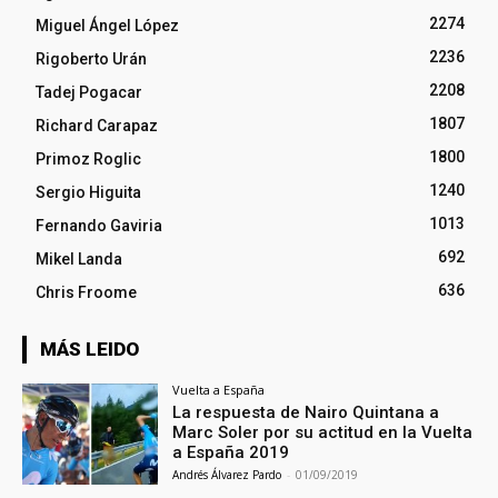
2274
Miguel Ángel López
2236
Rigoberto Urán
2208
Tadej Pogacar
1807
Richard Carapaz
1800
Primoz Roglic
1240
Sergio Higuita
1013
Fernando Gaviria
692
Mikel Landa
636
Chris Froome
MÁS LEIDO
Vuelta a España
La respuesta de Nairo Quintana a
Marc Soler por su actitud en la Vuelta
a España 2019
Andrés Álvarez Pardo
-
01/09/2019