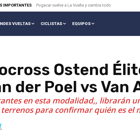
AS IMPORTANTES
Pogacar vuelve a La Vuelta y cambia todo
NDES VUELTAS
CICLISTAS
EQUIPOS
locross Ostend Éli
n der Poel vs Van 
ntes en esta modalidad,, librarán un
s terrenos para confirmar quién es el 