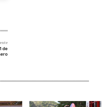
iente
1 de
nero