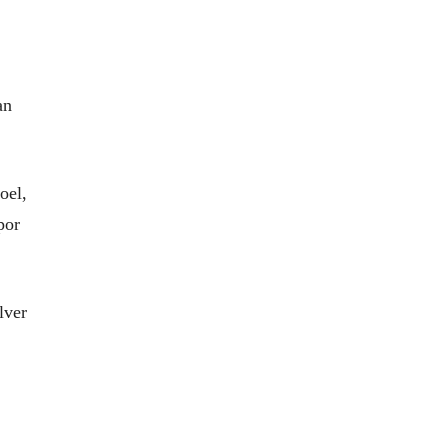
an
oel,
por
lver