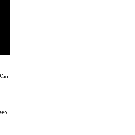
 Van
evo