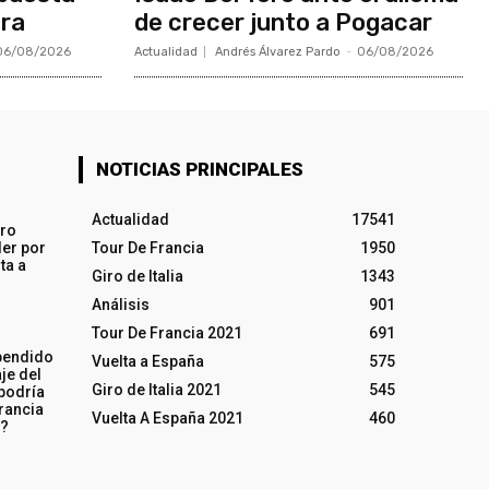
bra
de crecer junto a Pogacar
06/08/2026
Actualidad
Andrés Álvarez Pardo
-
06/08/2026
NOTICIAS PRINCIPALES
Actualidad
17541
iro
ler por
Tour De Francia
1950
ta a
Giro de Italia
1343
Análisis
901
Tour De Francia 2021
691
pendido
Vuelta a España
575
je del
Giro de Italia 2021
545
 podría
rancia
Vuelta A España 2021
460
o?