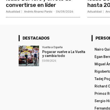
convertirse en líder
hasta 20
Actualidad
Andrés Álvarez Pardo
-
06/08/2026
Actualidad
And
DESTACADOS
PERSO
Vuelta a España
Nairo Qu
Pogacar vuelve a La Vuelta
y cambia todo
Egan Ber
03/08/2026
Miguel Á
Rigobert
Tadej Po
Richard 
Primoz R
Sergio Hi
Fernando