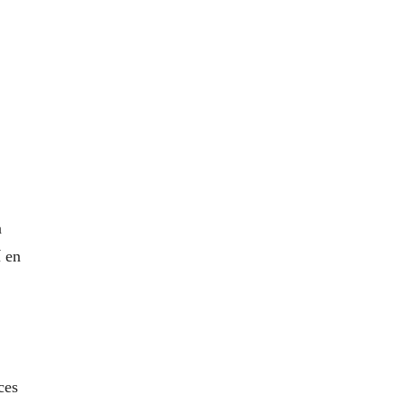
a
í en
ces