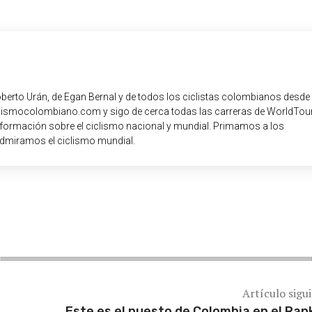
oberto Urán, de Egan Bernal y de todos los ciclistas colombianos desde
iclismocolombiano.com y sigo de cerca todas las carreras de WorldTour
nformación sobre el ciclismo nacional y mundial. Primamos a los
dmiramos el ciclismo mundial.
Artículo sigu
Este es el puesto de Colombia en el Ran