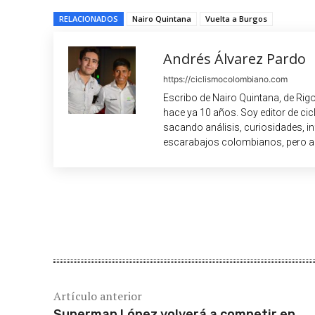
RELACIONADOS
Nairo Quintana
Vuelta a Burgos
Andrés Álvarez Pardo
https://ciclismocolombiano.com
Escribo de Nairo Quintana, de Rig
hace ya 10 años. Soy editor de c
sacando análisis, curiosidades, i
escarabajos colombianos, pero a
Cuota
Artículo anterior
Superman López volverá a competir en