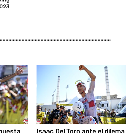
2023
apuesta
Isaac Del Toro ante el dilema