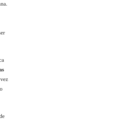
ana.
ser
ca
as
 vez
do
 de