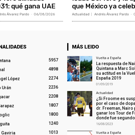
31: qué gana UAE
que México ya cele
rés Álvarez Pardo
-
06/08/2026
Actualidad
Andrés Álvarez Pardo
-
NALIDADES
MÁS LEIDO
Vuelta a España
5957
intana
La respuesta de Na
Quintana a Marc So
4898
nal
su actitud en la Vuel
2274
España 2019
ngel López
01/09/2019
2236
o Urán
Actualidad
2208
gacar
¿Si Froome es sus
por el caso de dopa
1807
Carapaz
dr. Freeman, Nairo
ganar los Tour de F
1800
oglic
donde fue segund
1240
guita
16/08/2023
1013
Vuelta a España
 Gaviria