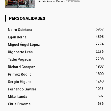
Andrés Álvarez Pardo
-
03/08/2026
PERSONALIDADES
5957
Nairo Quintana
4898
Egan Bernal
2274
Miguel Ángel López
2236
Rigoberto Urán
2208
Tadej Pogacar
1807
Richard Carapaz
1800
Primoz Roglic
1240
Sergio Higuita
1013
Fernando Gaviria
692
Mikel Landa
636
Chris Froome