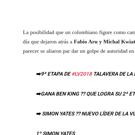
La posibilidad que un colombiano figure como camp
día que dejaron atrás a
Fabio Aru y Michal Kwia
parecer se aliaron par dar un golpe de autoridad en 
➡️9ª ETAPA DE
#LV2018
TALAVERA DE LA 
➡️GANA BEN KING ?? QUE LOGRA SU 2ª E
➡️ SIMON YATES ?? NUEVO LÍDER DE LA V
1º SIMON YATES