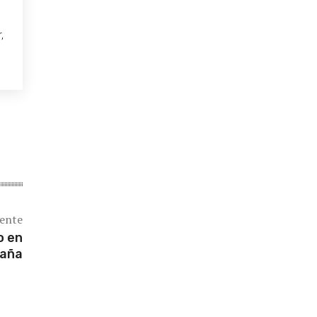
,
iente
o en
paña