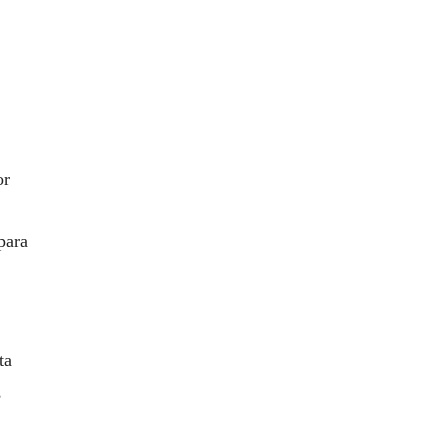
or
para
ta
,