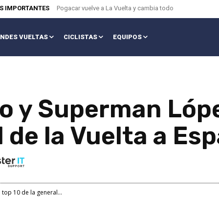
AS IMPORTANTES
Pogacar vuelve a La Vuelta y cambia todo
NDES VUELTAS
CICLISTAS
EQUIPOS
to y Superman Lópe
l de la Vuelta a Es
top 10 de la general...