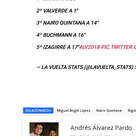
2º VALVERDE A 1''
3º NAIRO QUINTANA A 14''
4º BUCHMANN A 16''
5º IZAGIRRE A 17''
#LV2018
PIC.TWITTER
— LA VUELTA STATS (@LAVUELTA_STATS)
RELACIONADOS
Miguel Ángel López
Nairo Quintana
Rigo
Andrés Álvarez Pardo