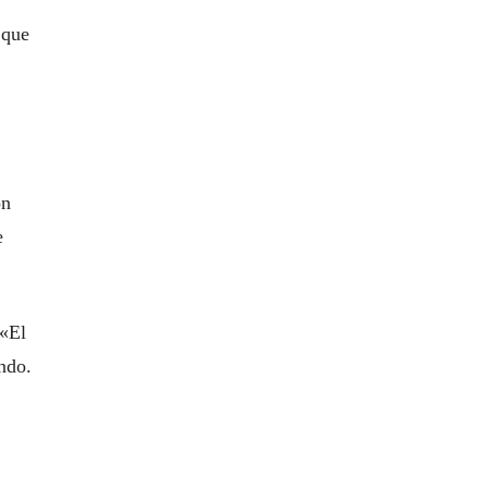
 que
on
e
 «El
ndo.