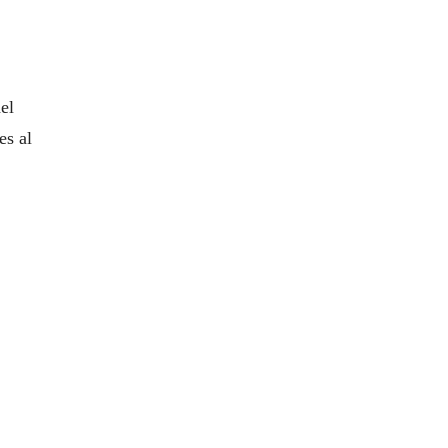
el
es al