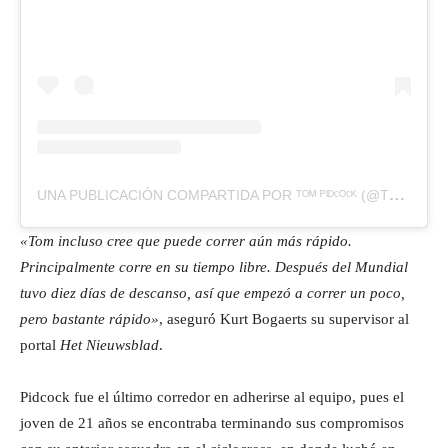
UNA PUBLICACIÓN COMPARTIDA POR ᵀᴼᴹ ᴾᴵᴰᶜᴼᶜᴷ (@TOMPIDCOCK)
«Tom incluso cree que puede correr aún más rápido.
Principalmente corre en su tiempo libre. Después del Mundial
tuvo diez días de descanso, así que empezó a correr un poco,
pero bastante rápido»
, aseguró Kurt Bogaerts su supervisor al
portal
Het Nieuwsblad
.
Pidcock fue el último corredor en adherirse al equipo, pues el
joven de 21 años se encontraba terminando sus compromisos