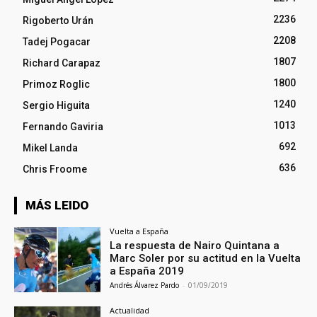
2236
Rigoberto Urán
2208
Tadej Pogacar
1807
Richard Carapaz
1800
Primoz Roglic
1240
Sergio Higuita
1013
Fernando Gaviria
692
Mikel Landa
636
Chris Froome
MÁS LEIDO
Vuelta a España
La respuesta de Nairo Quintana a
Marc Soler por su actitud en la Vuelta
a España 2019
Andrés Álvarez Pardo
-
01/09/2019
Actualidad