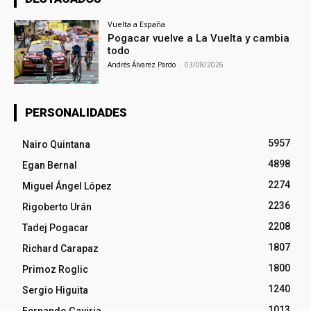
Vuelta a España
Pogacar vuelve a La Vuelta y cambia
todo
Andrés Álvarez Pardo
-
03/08/2026
PERSONALIDADES
5957
Nairo Quintana
4898
Egan Bernal
2274
Miguel Ángel López
2236
Rigoberto Urán
2208
Tadej Pogacar
1807
Richard Carapaz
1800
Primoz Roglic
1240
Sergio Higuita
1013
Fernando Gaviria