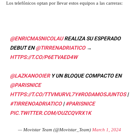
Los telefónicos optan por llevar estos equipos a las carreras:
@ENRICMASNICOLAU
REALIZA SU ESPERADO
DEBUT EN
@TIRRENADRIATICO
→
HTTPS://T.CO/P6ETVAED4W
@LAZKANOOIER
Y UN BLOQUE COMPACTO EN
@PARISNICE
HTTPS://T.CO/TTVMURVL7Y
#RODAMOSJUNTOS
|
#TIRRENOADRIATICO
|
#PARISNICE
PIC.TWITTER.COM/OUZCQVRX1K
— Movistar Team (@Movistar_Team)
March 1, 2024