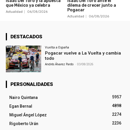
Isaac Del Toro y la apuesta
Isaac Del Toro ante el
que México ya celebra
dilema de crecer junto a
Pogacar
Actualidad
06/08/2026
Actualidad
06/08/2026
DESTACADOS
Vuelta a España
Pogacar vuelve a La Vuelta y cambia
todo
Andrés Álvarez Pardo
-
03/08/2026
PERSONALIDADES
5957
Nairo Quintana
4898
Egan Bernal
2274
Miguel Ángel López
2236
Rigoberto Urán