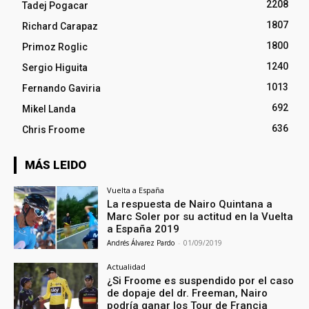
2208
Tadej Pogacar
1807
Richard Carapaz
1800
Primoz Roglic
1240
Sergio Higuita
1013
Fernando Gaviria
692
Mikel Landa
636
Chris Froome
MÁS LEIDO
Vuelta a España
La respuesta de Nairo Quintana a
Marc Soler por su actitud en la Vuelta
a España 2019
Andrés Álvarez Pardo
-
01/09/2019
Actualidad
¿Si Froome es suspendido por el caso
de dopaje del dr. Freeman, Nairo
podría ganar los Tour de Francia