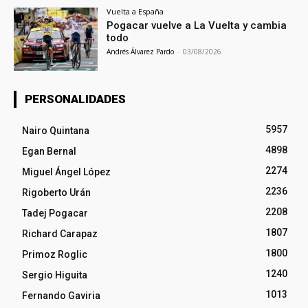
Vuelta a España
Pogacar vuelve a La Vuelta y cambia
todo
Andrés Álvarez Pardo
-
03/08/2026
PERSONALIDADES
5957
Nairo Quintana
4898
Egan Bernal
2274
Miguel Ángel López
2236
Rigoberto Urán
2208
Tadej Pogacar
1807
Richard Carapaz
1800
Primoz Roglic
1240
Sergio Higuita
1013
Fernando Gaviria