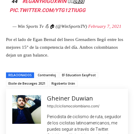
´44´´
#EGANYRIGOXWIN
🚵‍♂🇨🇴
PIC.TWITTER.COM/YTG12TIUGG
— Win Sports Tv 💪🏠 (@WinSportsTV)
February 7, 2021
Por el lado de Egan Bernal del Ineos Grenadiers llegó entre los
mejores 15° de la competencia del día. Ambos colombianos
dejan un gran balance.
RELACIONADOS
Contrarreloj
EF Education EasyPost
Etoile de Besseges 2021
Rigoberto Urán
Gheiner Duwian
http://ciclismocolombiano.com/
Periodista de ciclismo de ruta, seguidor
de los ciclistas latinoamericanos, me
puedes seguir a través de Twitter.