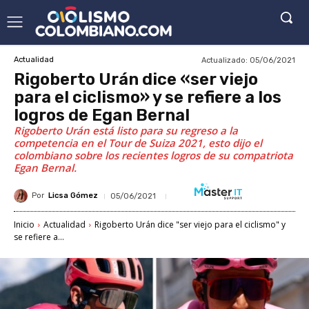
Actualizado:
05/06/2021
Actualidad
Rigoberto Urán dice «ser viejo
para el ciclismo» y se refiere a los
logros de Egan Bernal
Rigoberto Urán está listo para su regreso a la
competencia en el Tour de Suiza 2021, esto dijo el
colombiano sobre los recientes logros de su compatriota
Egan Bernal.
Por
Licsa Gómez
05/06/2021
Inicio
Actualidad
Rigoberto Urán dice "ser viejo para el ciclismo" y
se refiere a...