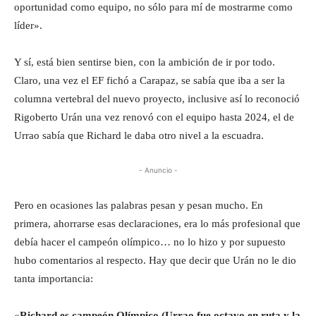
oportunidad como equipo, no sólo para mí de mostrarme como
líder».
Y sí, está bien sentirse bien, con la ambición de ir por todo.
Claro, una vez el EF fichó a Carapaz, se sabía que iba a ser la
columna vertebral del nuevo proyecto, inclusive así lo reconoció
Rigoberto Urán una vez renovó con el equipo hasta 2024, el de
Urrao sabía que Richard le daba otro nivel a la escuadra.
- Anuncio -
Pero en ocasiones las palabras pesan y pesan mucho. En
primera, ahorrarse esas declaraciones, era lo más profesional que
debía hacer el campeón olímpico… no lo hizo y por supuesto
hubo comentarios al respecto. Hay que decir que Urán no le dio
tanta importancia:
«
Richard es campeón Olímpico (Urrao fue octavo en ruta y la