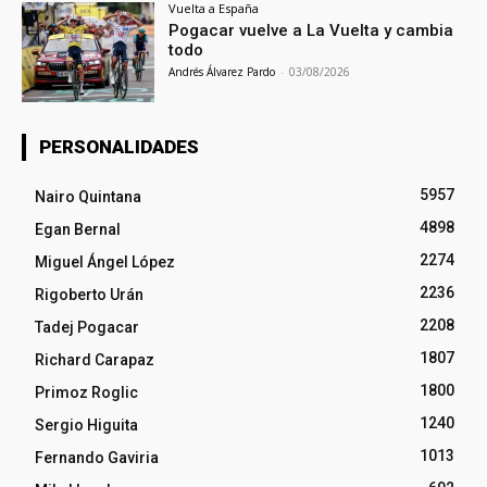
Vuelta a España
Pogacar vuelve a La Vuelta y cambia
todo
Andrés Álvarez Pardo
-
03/08/2026
PERSONALIDADES
5957
Nairo Quintana
4898
Egan Bernal
2274
Miguel Ángel López
2236
Rigoberto Urán
2208
Tadej Pogacar
1807
Richard Carapaz
1800
Primoz Roglic
1240
Sergio Higuita
1013
Fernando Gaviria