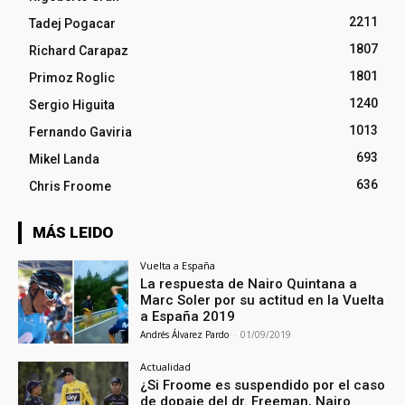
2211
Tadej Pogacar
1807
Richard Carapaz
1801
Primoz Roglic
1240
Sergio Higuita
1013
Fernando Gaviria
693
Mikel Landa
636
Chris Froome
MÁS LEIDO
Vuelta a España
La respuesta de Nairo Quintana a
Marc Soler por su actitud en la Vuelta
a España 2019
Andrés Álvarez Pardo
-
01/09/2019
Actualidad
¿Si Froome es suspendido por el caso
de dopaje del dr. Freeman, Nairo