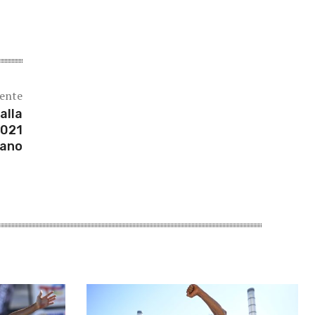
iente
alla
2021
iano