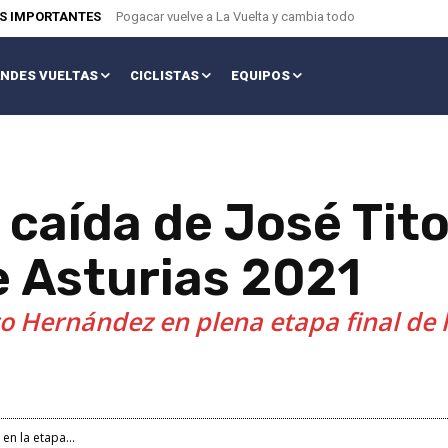
AS IMPORTANTES
Pogacar vuelve a La Vuelta y cambia todo
NDES VUELTAS
CICLISTAS
EQUIPOS
ra caída de José Ti
de Asturias 2021
ito Hernández en plena etapa final de 
en la etapa...