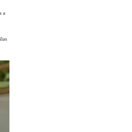
a a
ilas