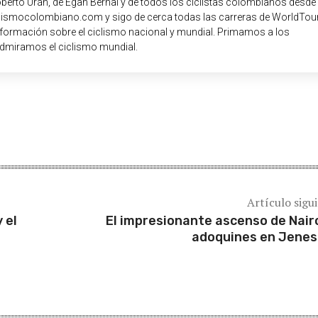
oberto Urán, de Egan Bernal y de todos los ciclistas colombianos desde
iclismocolombiano.com y sigo de cerca todas las carreras de WorldTour
nformación sobre el ciclismo nacional y mundial. Primamos a los
dmiramos el ciclismo mundial.
Artículo sigu
 el
El impresionante ascenso de Nair
adoquines en Jene