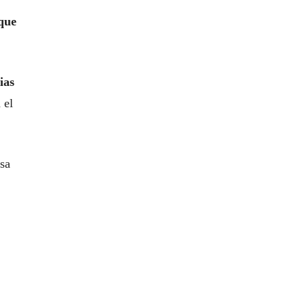
que
ias
 el
sa