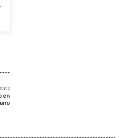
,
iente
o en
sano