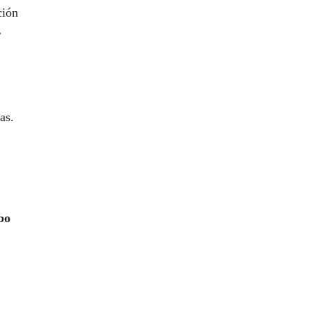
ción
r
as.
bo