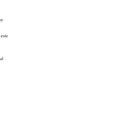
or
 este
al