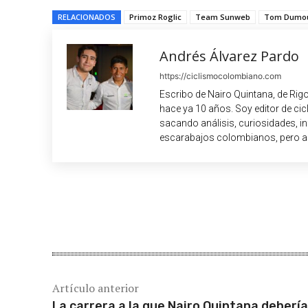
RELACIONADOS
Primoz Roglic
Team Sunweb
Tom Dumou
Andrés Álvarez Pardo
https://ciclismocolombiano.com
Escribo de Nairo Quintana, de Rig
hace ya 10 años. Soy editor de c
sacando análisis, curiosidades, i
escarabajos colombianos, pero a
Cuota
Artículo anterior
La carrera a la que Nairo Quintana debería