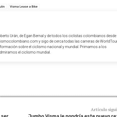
lin
Visma Lease a Bike
oberto Urán, de Egan Bernal y de todos los ciclistas colombianos desde
iclismocolombiano.com y sigo de cerca todas las carreras de WorldTour
nformación sobre el ciclismo nacional y mundial. Primamos a los
dmiramos el ciclismo mundial.
Artículo sigu
 ser
Jumbo Visma le pondría este nuevo re