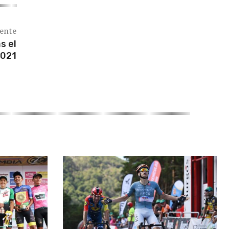
iente
s el
2021