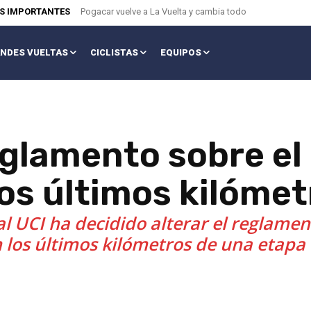
AS IMPORTANTES
Pogacar vuelve a La Vuelta y cambia todo
NDES VUELTAS
CICLISTAS
EQUIPOS
eglamento sobre el
los últimos kilóme
al UCI ha decidido alterar el reglame
n los últimos kilómetros de una etapa e