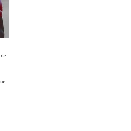
 de
que