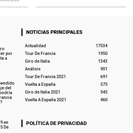
05/08/2026
NOTICIAS PRINCIPALES
Actualidad
17534
iro
ler por
Tour De Francia
1950
ta a
Giro de Italia
1343
Análisis
901
Tour De Francia 2021
691
pendido
Vuelta a España
575
je del
Giro de Italia 2021
545
 podría
rancia
Vuelta A España 2021
460
o?
19 en
POLÍTICA DE PRIVACIDAD
15 De