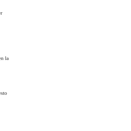
er
n la
esto