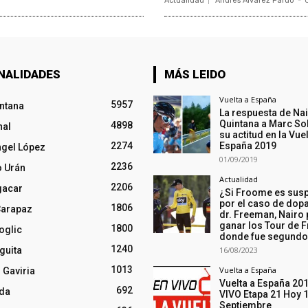
Actualidad
Andrés Álvarez Pardo
-
NALIDADES
MÁS LEIDO
Vuelta a España
5957
intana
La respuesta de Na
Quintana a Marc So
4898
nal
su actitud en la Vuel
2274
España 2019
ngel López
01/09/2019
2236
o Urán
Actualidad
2206
gacar
¿Si Froome es sus
por el caso de dopa
1806
Carapaz
dr. Freeman, Nairo
ganar los Tour de F
1800
oglic
donde fue segund
1240
guita
16/08/2023
1013
Vuelta a España
 Gaviria
Vuelta a España 20
692
nda
VIVO Etapa 21 Hoy 
Septiembre