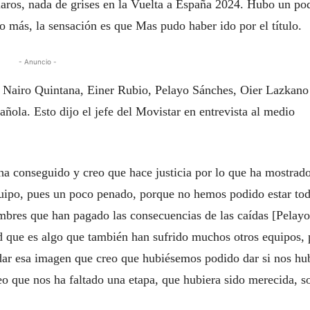
aros, nada de grises en la Vuelta a España 2024. Hubo un po
o más, la sensación es que Mas pudo haber ido por el título.
- Anuncio -
e Nairo Quintana, Einer Rubio, Pelayo Sánches, Oier Lazkano
ñola. Esto dijo el jefe del Movistar en entrevista al medio
 ha conseguido y creo que hace justicia por lo que ha mostrad
quipo, pues un poco penado, porque no hemos podido estar to
mbres que han pagado las consecuencias de las caídas [Pelayo
d que es algo que también han sufrido muchos otros equipos, 
 dar esa imagen que creo que hubiésemos podido dar si nos hu
eo que nos ha faltado una etapa, que hubiera sido merecida, s