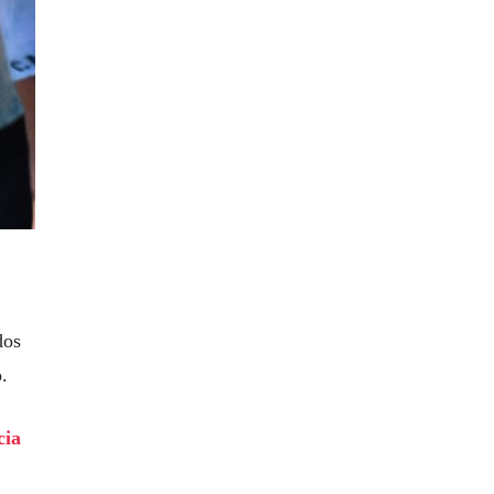
dos
.
cia