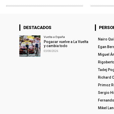
DESTACADOS
PERSO
Vuelta a España
Nairo Qu
Pogacar vuelve a La Vuelta
y cambia todo
Egan Ber
03/08/2026
Miguel Á
Rigobert
Tadej Po
Richard 
Primoz R
Sergio Hi
Fernando
Mikel La