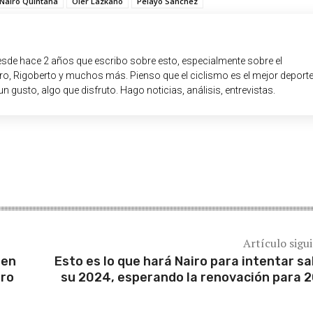
Nairo Quintana
Oier Lazkano
Pelayo Sánchez
sde hace 2 años que escribo sobre esto, especialmente sobre el
o, Rigoberto y muchos más. Pienso que el ciclismo es el mejor deport
un gusto, algo que disfruto. Hago noticias, análisis, entrevistas.
Artículo sigu
 en
Esto es lo que hará Nairo para intentar sa
tro
su 2024, esperando la renovación para 