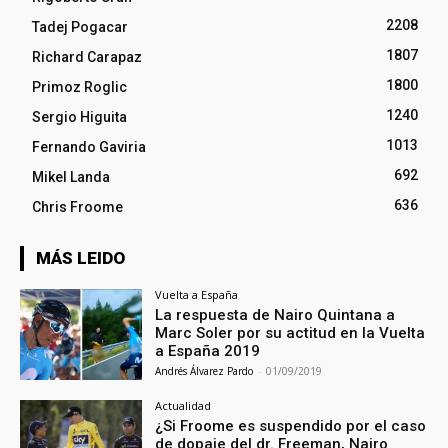
2208
Tadej Pogacar
1807
Richard Carapaz
1800
Primoz Roglic
1240
Sergio Higuita
1013
Fernando Gaviria
692
Mikel Landa
636
Chris Froome
MÁS LEIDO
Vuelta a España
La respuesta de Nairo Quintana a
Marc Soler por su actitud en la Vuelta
a España 2019
Andrés Álvarez Pardo
-
01/09/2019
Actualidad
¿Si Froome es suspendido por el caso
de dopaje del dr. Freeman, Nairo