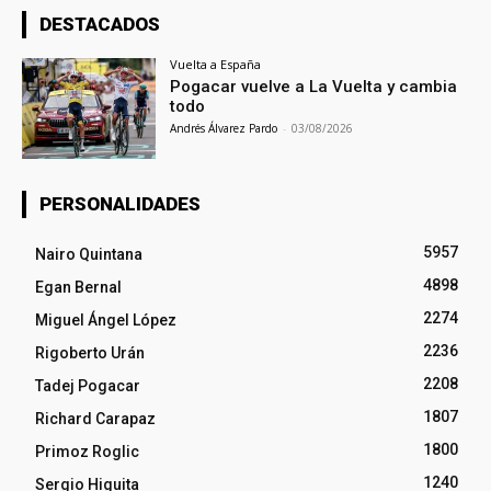
DESTACADOS
Vuelta a España
Pogacar vuelve a La Vuelta y cambia
todo
Andrés Álvarez Pardo
-
03/08/2026
PERSONALIDADES
5957
Nairo Quintana
4898
Egan Bernal
2274
Miguel Ángel López
2236
Rigoberto Urán
2208
Tadej Pogacar
1807
Richard Carapaz
1800
Primoz Roglic
1240
Sergio Higuita