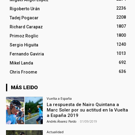
2236
Rigoberto Urán
2208
Tadej Pogacar
1807
Richard Carapaz
1800
Primoz Roglic
1240
Sergio Higuita
1013
Fernando Gaviria
692
Mikel Landa
636
Chris Froome
MÁS LEIDO
Vuelta a España
La respuesta de Nairo Quintana a
Marc Soler por su actitud en la Vuelta
a España 2019
Andrés Álvarez Pardo
-
01/09/2019
Actualidad