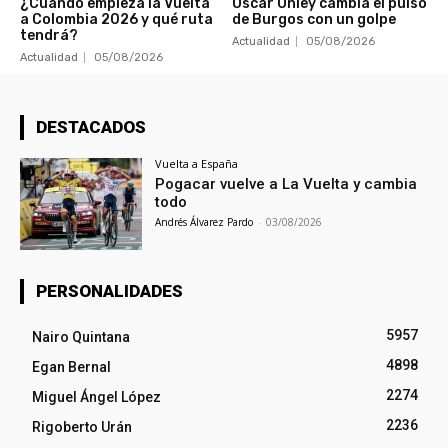
¿Cuándo empieza la Vuelta
Oscar Onley cambia el pulso
a Colombia 2026 y qué ruta
de Burgos con un golpe
tendrá?
Actualidad
05/08/2026
Actualidad
05/08/2026
DESTACADOS
Vuelta a España
Pogacar vuelve a La Vuelta y cambia
todo
Andrés Álvarez Pardo
-
03/08/2026
PERSONALIDADES
5957
Nairo Quintana
4898
Egan Bernal
2274
Miguel Ángel López
2236
Rigoberto Urán