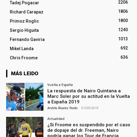
2206
Tadej Pogacar
1806
Richard Carapaz
1800
Primoz Roglic
1240
Sergio Higuita
1013
Fernando Gaviria
692
Mikel Landa
636
Chris Froome
MÁS LEIDO
Vuelta a España
La respuesta de Nairo Quintana a
Marc Soler por su actitud en la Vuelta
a España 2019
Andrés Álvarez Pardo
-
01/09/2019
Actualidad
¿Si Froome es suspendido por el caso
de dopaje del dr. Freeman, Nairo
podría ganar los Tour de Francia