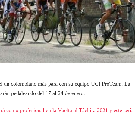
 del un colombiano más para con su equipo UCI ProTeam. La
tarán pedaleando del 17 al 24 de enero.
rá como profesional en la Vuelta al Táchira 2021 y este sería