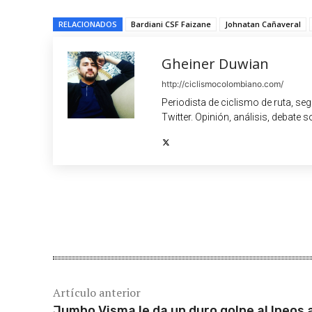
RELACIONADOS
Bardiani CSF Faizane
Johnatan Cañaveral
Gheiner Duwian
http://ciclismocolombiano.com/
Periodista de ciclismo de ruta, se
Twitter. Opinión, análisis, debate s
Cuota
Artículo anterior
Jumbo Visma le da un duro golpe al Ineos 