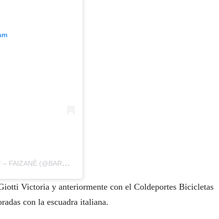
ram
UNA PUBLICACIÓN COMPARTIDA DE BARDIANI – CSF – FAIZANÈ (@BARDIANI_CSF_FAIZANE)
iotti Victoria y anteriormente con el Coldeportes Bicicletas
adas con la escuadra italiana.