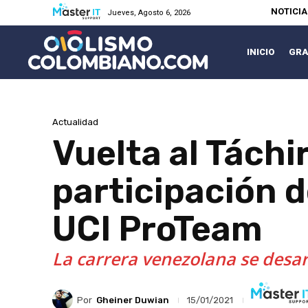
NOTICI
Jueves, Agosto 6, 2026
INICIO
GRA
Actualidad
Vuelta al Táchi
participación 
UCI ProTeam
La carrera venezolana se desar
Por
Gheiner Duwian
15/01/2021