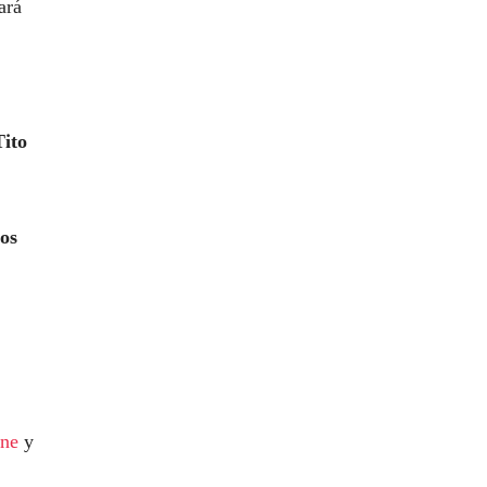
ará
Tito
os
ane
y