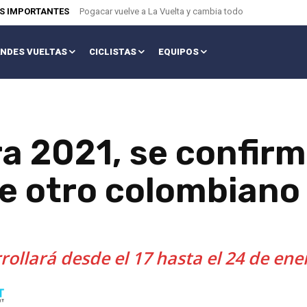
AS IMPORTANTES
Pogacar vuelve a La Vuelta y cambia todo
NDES VUELTAS
CICLISTAS
EQUIPOS
ra 2021, se confirm
de otro colombiano
rollará desde el 17 hasta el 24 de ene