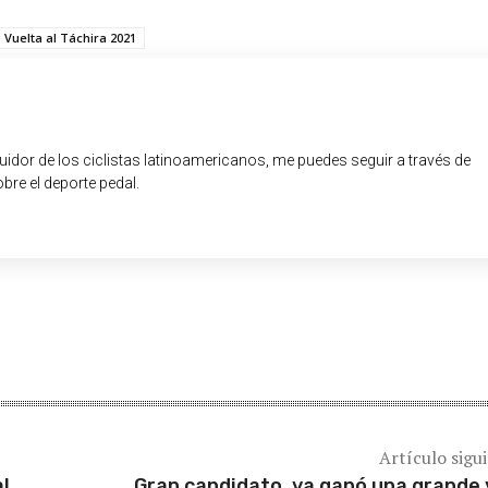
Vuelta al Táchira 2021
guidor de los ciclistas latinoamericanos, me puedes seguir a través de
obre el deporte pedal.
Artículo sigu
al
Gran candidato, ya ganó una grande 