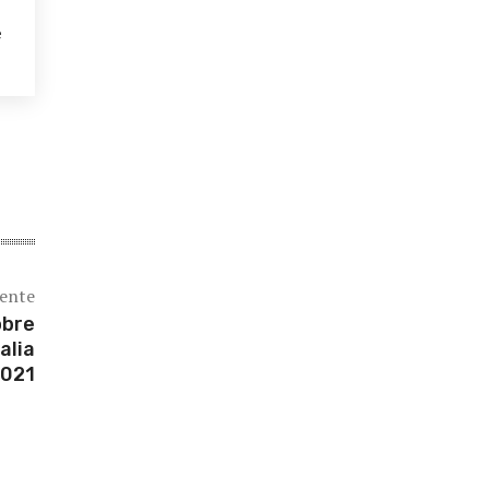
e
iente
obre
alia
021