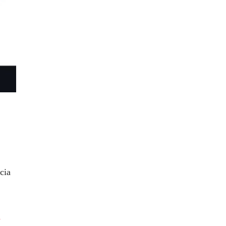
cia
1