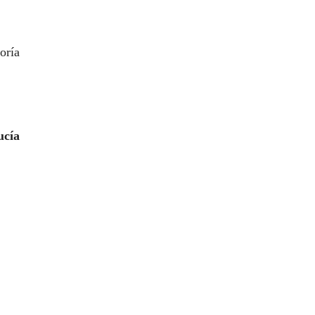
oría
ucía