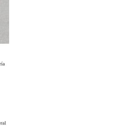
ría
ral