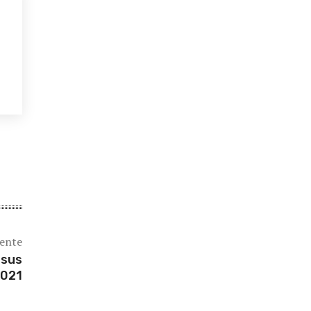
iente
 sus
2021