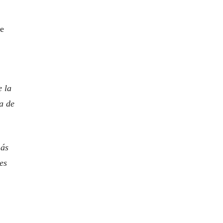
de
e la
a de
más
es