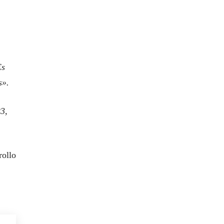
Es
s».
23,
rollo