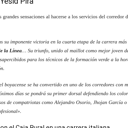
 Yesid Pira
 grandes sensaciones al hacerse a los servicios del corredor 
as su imponente victoria en la cuarta etapa de la carrera más
de la Línea
… Su triunfo, unido al maillot como mejor joven d
sapercibidos para los técnicos de la formación verde a la hor
ón.
el boyacense se ha convertido en uno de los corredores con 
óximos días se pondrá su primer dorsal defendiendo los color
sos de compatriotas como Alejandro Osorio, Jhojan García o
fesional».
on el Caja Rural en una carrera italiana