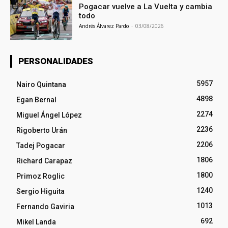
Pogacar vuelve a La Vuelta y cambia
todo
Andrés Álvarez Pardo
-
03/08/2026
PERSONALIDADES
5957
Nairo Quintana
4898
Egan Bernal
2274
Miguel Ángel López
2236
Rigoberto Urán
2206
Tadej Pogacar
1806
Richard Carapaz
1800
Primoz Roglic
1240
Sergio Higuita
1013
Fernando Gaviria
692
Mikel Landa