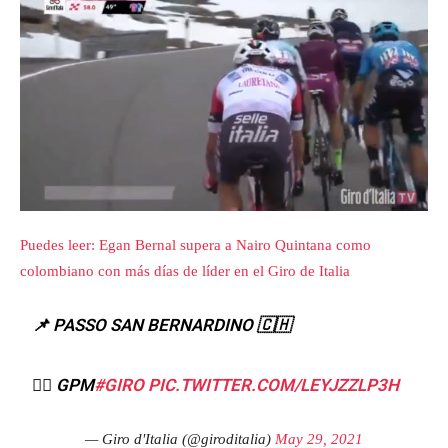
Puedes leer: Egan Bernal supera a Nairo Quintana como
colombiano con más días de líder en el Giro de Italia
📌 PASSO SAN BERNARDINO 🇨🇭
🚵‍♂️ GPM
#GIRO
PIC.TWITTER.COM/LEYJZZLP3H
— Giro d'Italia (@giroditalia)
May 29, 2021