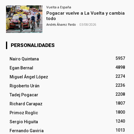
Vuelta a España
Pogacar vuelve a La Vuelta y cambia
todo
Andrés Álvarez Pardo
-
03/08/2026
PERSONALIDADES
5957
Nairo Quintana
4898
Egan Bernal
2274
Miguel Ángel López
2236
Rigoberto Urán
2208
Tadej Pogacar
1807
Richard Carapaz
1800
Primoz Roglic
1240
Sergio Higuita
1013
Fernando Gaviria